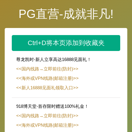
PG直营-成就非凡!
Ctrl+D将本页添加到收藏夹
尊龙凯时-新人立享高达16888见面礼！
<<国内线路→立即前往(防封)>>
<<海外或VPN线路(邮箱注册)>>
<<新人16888见面礼领取入口>>
918博天堂-首存限时赠送100%礼金！
<<国内线路→立即前往(防封)>>
<<海外或VPN线路(邮箱注册)>>