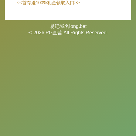
<<首存送100%礼金领取入口>>
易记域名long.bet
© 2026 PG直营 All Rights Reserved.